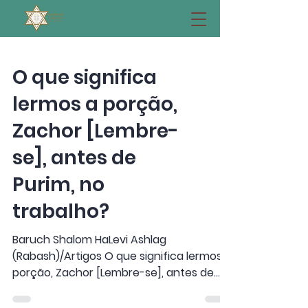
O que significa
lermos a porção,
Zachor [Lembre-
se], antes de
Purim, no
trabalho?
Baruch Shalom HaLevi Ashlag
(Rabash)/Artigos O que significa lermos a
porção, Zachor [Lembre-se], antes de
Purim, no trabalho? Artigo nº 21, 1991. O
versículo diz: "Lembrem-se do que