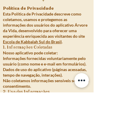
Política de Privacidade
Esta Política de Privacidade descreve como
coletamos, usamos e protegemos as
informações dos usuários do aplicativo Árvore
da Vida, desenvolvido para oferecer uma
experiência enriquecida aos visitantes do site
Escola de Kabbalah Sul do Brasil
.
1. Informações Coletadas
Nosso aplicativo pode coletar:
Informações fornecidas voluntariamente pelo
usuário (como nome e e-mail em formulários).
Dados de uso do aplicativo (páginas acessadas,
tempo de navegação, interações).
Não coletamos informações sensíveis sem o seu
consentimento.
2. Uso das Informações
As informações coletadas podem ser utilizadas
para:
Melhorar a experiência de navegação e
aprendizado.
Enviar conteúdos ou comunicações
relacionadas à Kabbalah (apenas se o usuário
permitir).