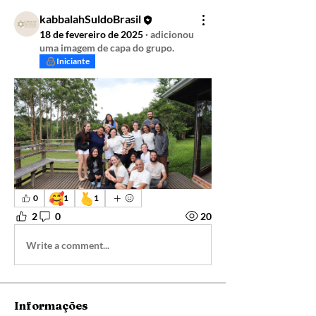
kabbalahSuldoBrasil
18 de fevereiro de 2025
·
adicionou
uma imagem de capa do grupo.
Iniciante
🥰
🫰
0
1
1
2
0
20
Write a comment...
Informações